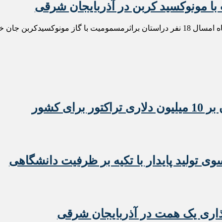
 مونوکسید کربن در آذربایجان شرقی
روابط عمومی پزشکی قانونی آذربایجان شرقی اعلام کرد: در هفت ماه امسال 18 نفر دراستان برا
 تولید پایدار با تکیه بر ظرفیت دانشگاهی