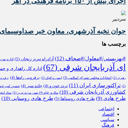
اجرای بیش از ۱۵۰ برنامه فرهنگی در اهر
سردبیر
جوان نخبه آذرشهری، معاون خبر صداوسیمای 
برچسب ها
#بهزیستی/#معلول/#صحاف
(12)
آزادراه تبریز زنجان
(5)
اداره بهز
ای آذربایجان شرقی
(67)
اداره کل راهداری و حم
برفروبی راه‌ها
(4)
انتخابات مجلس شورای اسلامی
(3)
رهبری
(2)
ایمنی ترافیک
(2)
برف‌رو
تراکتورسازی ایران
(11)
تردد خودرو
(4)
جاده سبز
(4)
حسین امیرعبدا
(2)
کشاورزی آذربایجان شرقی
(10)
سالروز قیام ۲۹ بهمن مردم تبریز
(2)
ستاد انتخ
طرح هادی
(9)
طرح هادی روستایی
(10)
طرح هادی روستاها
(5)
م
اجتماعی
اقتصاد
سیاسی
فرهنگ