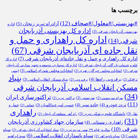
برچسب ها
#بهزیستی/#معلول/#صحاف
(12)
آزادراه تبریز زنجان
(5)
اداره
اداره کل بهزیستی آذربایجان
بهزیستی آذربایجان شرقی
(3)
اداره کل راهداری و حمل و
شرقی
(14)
نقل جاده ای آذربایجان شرقی
(67)
اداره کل راهداری و حمل و نقل جاده‌ای آذربایجان شرقی
(7)
اداره کل
غله و خدمات بازرگانی آذربایجان شرقی
(2)
اداره کل نوسازی، توسعه و تجهیز مدارس آذربایجان
انتخابات مجلس شورای اسلامی
(3)
شرقی
(2)
انتخابات مجلس خبرگان رهبری
(2)
ایمنی
بنیاد
برفروبی راه‌ها
(4)
بنیاد مسکن انقلاب اسلامی
(3)
ترافیک
(2)
برف‌روبی
(2)
مسکن انقلاب اسلامی آذربایجان شرقی
(34)
تراکتورسازی ایران
بهزیستی
(3)
بهرام سرمست
(2)
تراکتور تبریز
(2)
(11)
تردد خودرو
(4)
جاده سبز
(4)
حسین امیرعبداللهیان
(3)
حمل و
حماس
(2)
راهداری
نقل
(3)
دانشگاه علوم پزشکی تبریز
(3)
راه آهن منطقه آذربایجان
(2)
(31)
سازمان جهاد کشاورزی آذربایجان
راهداری زمستانی
(4)
شرقی
(10)
سپاه
سالروز قیام ۲۹ بهمن مردم تبریز
(2)
ستاد انتخابات آذربایجان شرقی
(2)
سپاه پاسداران انقلاب اسلامی
(6)
عاشورا
(3)
سید ابراهیم
سپاه ناحیه اهر
(2)