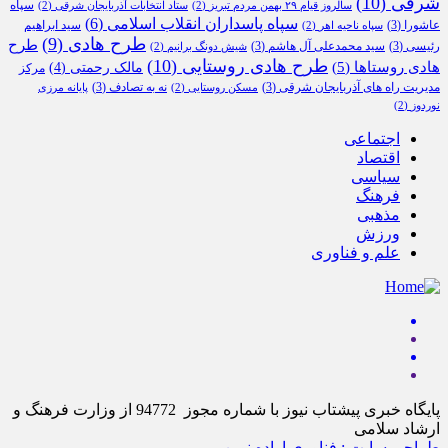
شرقی
(10)
سپاه
سالروز قیام ۲۹ بهمن مردم تبریز
(2)
ستاد انتخابات آذربایجان شرقی
(2)
سپاه پاسداران انقلاب اسلامی
(6)
عاشورا
(3)
سید ابراهیم
سپاه ناحیه اهر
(2)
طرح هادی
(9)
طرح
رئیسی
(3)
سید محمدعلی آل هاشم
(3)
شیش دونگ برانیم
(2)
طرح هادی روستایی
(10)
هادی روستاها
(5)
مالک رحمتی
(4)
مرکز
مدیریت راه های آذربایجان شرقی
(3)
نه به تصادف
(3)
مسکن روستایی
(2)
پایانه مرزی
نوردوز
(2)
اجتماعی
اقتصاد
سیاسی
فرهنگ
مذهبی
ورزش
علم و فناوری
پایگاه خبری پیشتاب نیوز با شماره مجوز 94772 از وزارت فرهنگ و
ارشاد سلامی
طراحی سایت : فناوری اراده نوین