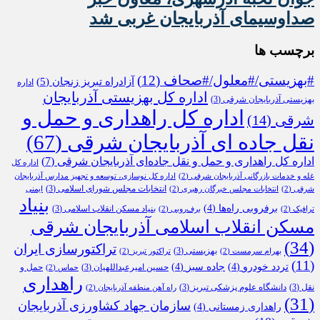
صداوسیمای آذربایجان غربی شد
برچسب ها
#بهزیستی/#معلول/#صحاف
(12)
آزادراه تبریز زنجان
(5)
اداره
اداره کل بهزیستی آذربایجان
بهزیستی آذربایجان شرقی
(3)
اداره کل راهداری و حمل و
شرقی
(14)
نقل جاده ای آذربایجان شرقی
(67)
اداره کل راهداری و حمل و نقل جاده‌ای آذربایجان شرقی
(7)
اداره کل
غله و خدمات بازرگانی آذربایجان شرقی
(2)
اداره کل نوسازی، توسعه و تجهیز مدارس آذربایجان
انتخابات مجلس شورای اسلامی
(3)
شرقی
(2)
انتخابات مجلس خبرگان رهبری
(2)
ایمنی
بنیاد
برفروبی راه‌ها
(4)
بنیاد مسکن انقلاب اسلامی
(3)
ترافیک
(2)
برف‌روبی
(2)
مسکن انقلاب اسلامی آذربایجان شرقی
(34)
تراکتورسازی ایران
بهزیستی
(3)
بهرام سرمست
(2)
تراکتور تبریز
(2)
(11)
تردد خودرو
(4)
جاده سبز
(4)
حسین امیرعبداللهیان
(3)
حمل و
حماس
(2)
راهداری
نقل
(3)
دانشگاه علوم پزشکی تبریز
(3)
راه آهن منطقه آذربایجان
(2)
(31)
سازمان جهاد کشاورزی آذربایجان
راهداری زمستانی
(4)