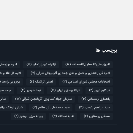
برچسب ها
#بهزیستی/#معلول/#صحاف
(12)
آزادراه تبریز زنجان
(5)
اداره بهزیست
اداره کل راهداری و حمل و نقل جاده‌ای آذربایجان شرقی
(7)
اداره کل غله و خ
انتخابات مجلس شورای اسلامی
(3)
ایمنی ترافیک
(2)
برفروبی راه‌ها
(4)
تراکتور تبریز
(2)
تراکتورسازی ایران
(11)
تردد خودرو
(4)
جاده سبز
راهداری زمستانی
(4)
سازمان جهاد کشاورزی آذربایجان شرقی
(10)
سالروز قیام 
سید ابراهیم رئیسی
(3)
سید محمدعلی آل هاشم
(3)
شیش دونگ برانی
مسکن روستایی
(2)
نه به تصادف
(3)
پایانه مرزی نوردوز
(2)