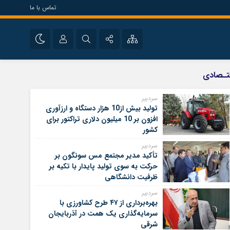
تماس با ما
سیاسی
نام کاربری یا نشانی ایمیل
اینستاگرام
تـصادی
تلگرام
سردبیر
تولید بیش از10 هزار دستگاه و ارزآوری
رمز عبور
سروش
افزون بر 10 میلیون دلاری تراکتور برای
کشور
ایتا
سردبیر
مرا به خاطر بسپار
آپارات
تأکید مدیر مجتمع مس سونگون بر
حرکت به سوی تولید پایدار با تکیه بر
ظرفیت دانشگاهی
سردبیر
بهره‌برداری از ۴۷ طرح کشاورزی با
سرمایه‌گذاری یک همت در آذربایجان
شرقی