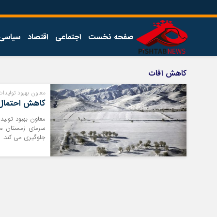
صفحه نخست
اجتماعی
اقتصاد
سیاسی
اخبار
چند رسانه
کاهش آفات
اجتماعی
گالری فیلم
معاون بهبود تولیدا
اقتصاد
گالری عکس
کاهش احتمال 
سیاسی
معاون بهبود تولی
فرهنگ
سرمای زمستان مو
جلوگیری می کند.