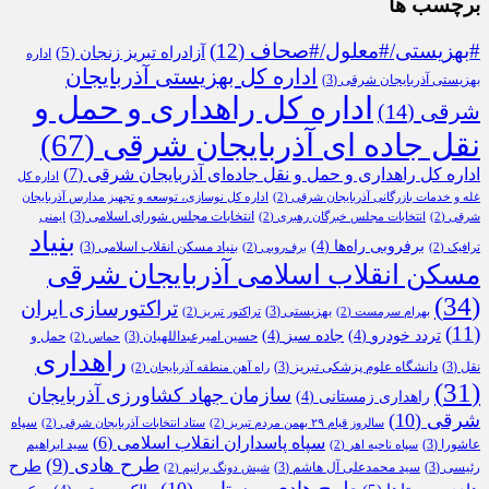
برچسب ها
#بهزیستی/#معلول/#صحاف
(12)
آزادراه تبریز زنجان
(5)
اداره
اداره کل بهزیستی آذربایجان
بهزیستی آذربایجان شرقی
(3)
اداره کل راهداری و حمل و
شرقی
(14)
نقل جاده ای آذربایجان شرقی
(67)
اداره کل راهداری و حمل و نقل جاده‌ای آذربایجان شرقی
(7)
اداره کل
غله و خدمات بازرگانی آذربایجان شرقی
(2)
اداره کل نوسازی، توسعه و تجهیز مدارس آذربایجان
انتخابات مجلس شورای اسلامی
(3)
شرقی
(2)
انتخابات مجلس خبرگان رهبری
(2)
ایمنی
بنیاد
برفروبی راه‌ها
(4)
بنیاد مسکن انقلاب اسلامی
(3)
ترافیک
(2)
برف‌روبی
(2)
مسکن انقلاب اسلامی آذربایجان شرقی
(34)
تراکتورسازی ایران
بهزیستی
(3)
بهرام سرمست
(2)
تراکتور تبریز
(2)
(11)
تردد خودرو
(4)
جاده سبز
(4)
حسین امیرعبداللهیان
(3)
حمل و
حماس
(2)
راهداری
نقل
(3)
دانشگاه علوم پزشکی تبریز
(3)
راه آهن منطقه آذربایجان
(2)
(31)
سازمان جهاد کشاورزی آذربایجان
راهداری زمستانی
(4)
شرقی
(10)
سپاه
سالروز قیام ۲۹ بهمن مردم تبریز
(2)
ستاد انتخابات آذربایجان شرقی
(2)
سپاه پاسداران انقلاب اسلامی
(6)
عاشورا
(3)
سید ابراهیم
سپاه ناحیه اهر
(2)
طرح هادی
(9)
طرح
رئیسی
(3)
سید محمدعلی آل هاشم
(3)
شیش دونگ برانیم
(2)