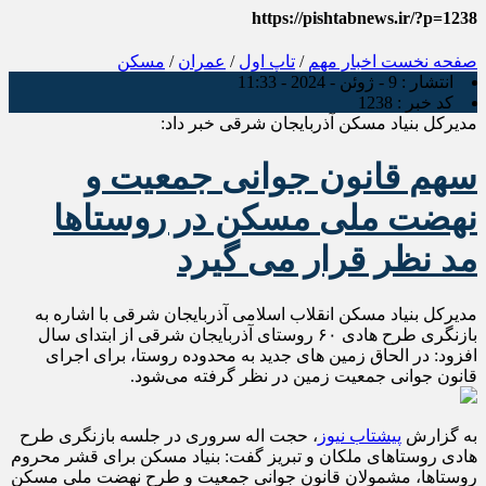
https://pishtabnews.ir/?p=1238
صفحه نخست
اخبار مهم
/
تاپ اول
/
عمران
/
مسکن
انتشار :
9 - ژوئن - 2024 - 11:33
کد خبر :
1238
مدیرکل بنیاد مسکن آذربایجان شرقی خبر داد:
سهم قانون جوانی جمعیت و
نهضت ملی مسکن در روستاها
مد نظر قرار می گیرد
مدیرکل بنیاد مسکن انقلاب اسلامی آذربایجان شرقی با اشاره به
بازنگری طرح هادی ۶۰ روستای آذربایجان شرقی از ابتدای سال
افزود: در الحاق زمین های جدید به محدوده روستا، برای اجرای
قانون جوانی جمعیت زمین در نظر گرفته می‌شود.
به گزارش
پیشتاب نیوز
، حجت اله سروری در جلسه بازنگری طرح
هادی روستاهای ملکان و تبریز گفت: بنیاد مسکن برای قشر محروم
روستاها، مشمولان قانون جوانی جمعیت و طرح نهضت ملی مسکن