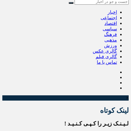
اخبار
اجتماعی
اقتصاد
سیاسی
فرهنگ
مذهبی
ورزش
گالری عکس
گالری فیلم
تماس با ما
×
لینک کوتاه
لـیـنـک زیـر را کـپـی کـنـیـد !