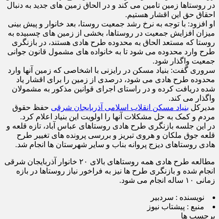
در روستاها زمین تامین می کند و در الحاق زمین های جدید به دنبال
احقاق حق این اقشار هستیم.
او افزود: با توجه به نرخ رشد جمعیت روستا، بعد خانوار و پیش بینی
میزان افزایش جمعیت در روستاها، بخشی از زمین های چسبیده به
روستا که مستعد الحاق به محدوده طرح هادی هستند، در بازنگری
طرح وارد محدوده می شود تا به خانواده های مشمول قانون جوانی
جمعیت واگذار شود.
سروری گفت: بنیاد مسکن در رایزنی با اشخاصی که زمین آنها وارد
محدوده طرح هادی می شود، درصدی از زمین را برای اقشار یاد
شده دریافت کرده و در راستای اجرای قوانین مذکور به مشمولان
واگذار می کند.
مدیرکل
بنیاد مسکن انقلاب اسلامی آذربایجان شرقی
حفظ حقوق
مردم و‌ کمک به حل مشکلات آنها را اولویت این بنیاد اعلام کرد.
در این جلسه بازنگری طرح هادی روستاهای عباس آباد، تازه قلعه و
قلعه جوق ملکان و هروی تبریز و بررسی پرونده های تغییر طرح
هادی روستاهای دیزج پروانه بناب و سایر شهرستان ها انجام شد.
مطالعه طرح هادی همه روستاهای بالای ۲۰ خانوار آذربایجان شرقی
انجام‌ شده و بازنگری طرح ها نیز به فراخور نیاز روستاها در بازه
زمانی ۱۰ ساله انجام می شود.
نویسنده :
سردبیر
منبع :
پیشتاب نیوز
برچسب ها