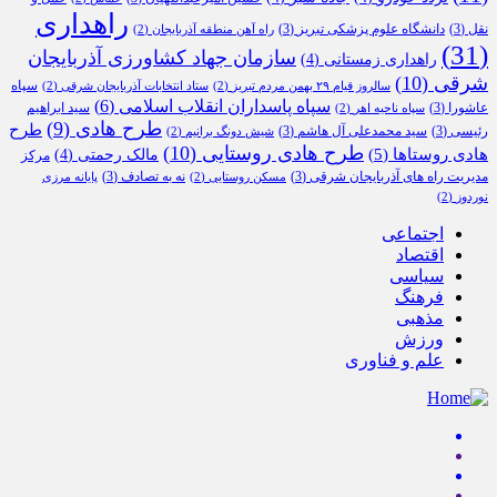
راهداری
نقل
(3)
دانشگاه علوم پزشکی تبریز
(3)
راه آهن منطقه آذربایجان
(2)
(31)
سازمان جهاد کشاورزی آذربایجان
راهداری زمستانی
(4)
شرقی
(10)
سپاه
سالروز قیام ۲۹ بهمن مردم تبریز
(2)
ستاد انتخابات آذربایجان شرقی
(2)
سپاه پاسداران انقلاب اسلامی
(6)
عاشورا
(3)
سید ابراهیم
سپاه ناحیه اهر
(2)
طرح هادی
(9)
طرح
رئیسی
(3)
سید محمدعلی آل هاشم
(3)
شیش دونگ برانیم
(2)
طرح هادی روستایی
(10)
هادی روستاها
(5)
مالک رحمتی
(4)
مرکز
مدیریت راه های آذربایجان شرقی
(3)
نه به تصادف
(3)
مسکن روستایی
(2)
پایانه مرزی
نوردوز
(2)
اجتماعی
اقتصاد
سیاسی
فرهنگ
مذهبی
ورزش
علم و فناوری