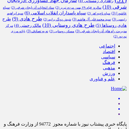
سازمان جهاد کشاورزی آذربایجان
راهداری زمستانی
(4)
شرقی
(10)
سپاه
سالروز قیام ۲۹ بهمن مردم تبریز
(2)
ستاد انتخابات آذربایجان شرقی
(2)
سپاه پاسداران انقلاب اسلامی
(6)
عاشورا
(3)
سید ابراهیم
سپاه ناحیه اهر
(2)
طرح هادی
(9)
طرح
رئیسی
(3)
سید محمدعلی آل هاشم
(3)
شیش دونگ برانیم
(2)
طرح هادی روستایی
(10)
هادی روستاها
(5)
مالک رحمتی
(4)
مرکز
مدیریت راه های آذربایجان شرقی
(3)
نه به تصادف
(3)
مسکن روستایی
(2)
پایانه مرزی
نوردوز
(2)
اجتماعی
اقتصاد
سیاسی
فرهنگ
مذهبی
ورزش
علم و فناوری
پایگاه خبری پیشتاب نیوز با شماره مجوز 94772 از وزارت فرهنگ و