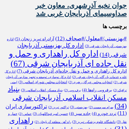
جوان نخبه آذرشهری، معاون خبر
صداوسیمای آذربایجان غربی شد
برچسب ها
#بهزیستی/#معلول/#صحاف
(12)
آزادراه تبریز زنجان
(5)
اداره
اداره کل بهزیستی آذربایجان
بهزیستی آذربایجان شرقی
(3)
اداره کل راهداری و حمل و
شرقی
(14)
نقل جاده ای آذربایجان شرقی
(67)
اداره کل راهداری و حمل و نقل جاده‌ای آذربایجان شرقی
(7)
اداره کل
غله و خدمات بازرگانی آذربایجان شرقی
(2)
اداره کل نوسازی، توسعه و تجهیز مدارس آذربایجان
انتخابات مجلس شورای اسلامی
(3)
شرقی
(2)
انتخابات مجلس خبرگان رهبری
(2)
ایمنی
بنیاد
برفروبی راه‌ها
(4)
بنیاد مسکن انقلاب اسلامی
(3)
ترافیک
(2)
برف‌روبی
(2)
مسکن انقلاب اسلامی آذربایجان شرقی
(34)
تراکتورسازی ایران
بهزیستی
(3)
بهرام سرمست
(2)
تراکتور تبریز
(2)
(11)
تردد خودرو
(4)
جاده سبز
(4)
حسین امیرعبداللهیان
(3)
حمل و
حماس
(2)
راهداری
نقل
(3)
دانشگاه علوم پزشکی تبریز
(3)
راه آهن منطقه آذربایجان
(2)
(31)