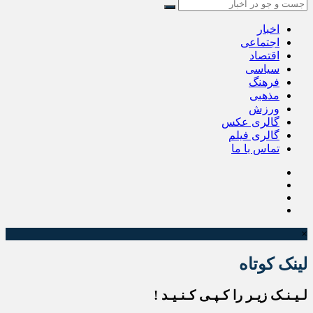
اخبار
اجتماعی
اقتصاد
سیاسی
فرهنگ
مذهبی
ورزش
گالری عکس
گالری فیلم
تماس با ما
×
لینک کوتاه
لـیـنـک زیـر را کـپـی کـنـیـد !