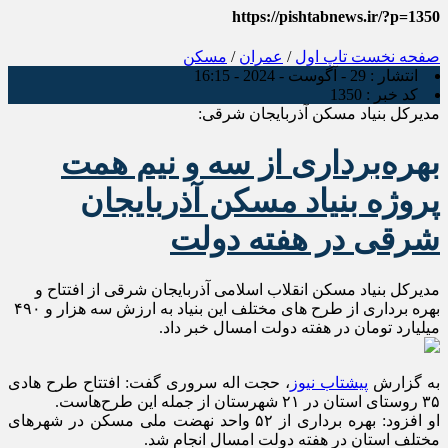
https://pishtabnews.ir/?p=1350
صفحه نخست
تاپ اول
/
عمران
/
مسکن
انتشار :
29 - آگوست - 2024 - 16:15
کد خبر :
1350
مدیرکل بنیاد مسکن آذربایجان شرقی:
بهره‌برداری از سه و‌ نیم همت
پروژه بنیاد مسکن آذربایجان
شرقی در‌ هفته‌ دولت
مدیرکل بنیاد مسکن انقلاب اسلامی آذربایجان شرقی از افتتاح و
بهره برداری از طرح های مختلف این بنیاد‌ به ارزش سه هزار و ۴۹۰
میلیارد تومان در هفته دولت امسال خبر داد.
به گزارش
پیشتاب نیوز
، حجت اله سروری گفت: افتتاح طرح هادی
۳۵ روستای استان در ۲۱ شهرستان از جمله این طرح‌هاست.
او افزود: بهره برداری از ۵۲ واحد نهضت ملی مسکن در شهرهای
مختلف استان در هفته دولت امسال انجام شد.