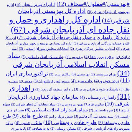
#بهزیستی/#معلول/#صحاف
(12)
آزادراه تبریز زنجان
(5)
اداره
اداره کل بهزیستی آذربایجان
بهزیستی آذربایجان شرقی
(3)
اداره کل راهداری و حمل و
شرقی
(14)
نقل جاده ای آذربایجان شرقی
(67)
اداره کل راهداری و حمل و نقل جاده‌ای آذربایجان شرقی
(7)
اداره کل
غله و خدمات بازرگانی آذربایجان شرقی
(2)
اداره کل نوسازی، توسعه و تجهیز مدارس آذربایجان
انتخابات مجلس شورای اسلامی
(3)
شرقی
(2)
انتخابات مجلس خبرگان رهبری
(2)
ایمنی
بنیاد
برفروبی راه‌ها
(4)
بنیاد مسکن انقلاب اسلامی
(3)
ترافیک
(2)
برف‌روبی
(2)
مسکن انقلاب اسلامی آذربایجان شرقی
(34)
تراکتورسازی ایران
بهزیستی
(3)
بهرام سرمست
(2)
تراکتور تبریز
(2)
(11)
تردد خودرو
(4)
جاده سبز
(4)
حسین امیرعبداللهیان
(3)
حمل و
حماس
(2)
راهداری
نقل
(3)
دانشگاه علوم پزشکی تبریز
(3)
راه آهن منطقه آذربایجان
(2)
(31)
سازمان جهاد کشاورزی آذربایجان
راهداری زمستانی
(4)
شرقی
(10)
سپاه
سالروز قیام ۲۹ بهمن مردم تبریز
(2)
ستاد انتخابات آذربایجان شرقی
(2)
سپاه پاسداران انقلاب اسلامی
(6)
عاشورا
(3)
سید ابراهیم
سپاه ناحیه اهر
(2)
طرح هادی
(9)
طرح
رئیسی
(3)
سید محمدعلی آل هاشم
(3)
شیش دونگ برانیم
(2)
طرح هادی روستایی
(10)
هادی روستاها
(5)
مالک رحمتی
(4)
مرکز
مدیریت راه های آذربایجان شرقی
(3)
نه به تصادف
(3)
مسکن روستایی
(2)
پایانه مرزی