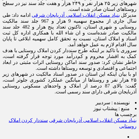
شهرهای زیر ۲۵ هزار نفر و ۲۴۹ هزار و هفت جلد سند نیز در سطح
روستاهای استان صادر شده‌ است.
مدیرکل
بنیاد مسکن انقلاب اسلامی آذربایجان شرقی
ادامه داد: طی
سال جاری از مجموع سهمیه 9 هزار و 967 جلد سند مالکیت
روستایی و شهری استان، تاکنون تعداد پنج هزار و 482 جلد سند
مالکیت صادر شده‌است و ان شاء الله با همکاری اداره کل ثبت
اسناد و املاک استان، نسبت به تحقق کامل سهمیه ابلاغی تا پایان
سال اقدام لازم به عمل خواهد آمد.
سروری با تاکید بر اینکه طرح سنددار کردن املاک روستایی با هدف
کمک به اقشار محروم و کم‌درآمد مورد توجه قرار گرفته است،
خاطر نشان کرد: صدور سند اماکن روستایی اثرات مثبتی در ابعاد
اجتماعی و اقتصادی و توسعه روستاها داشته است.
او با بیان اینکه این استان در صدور اسناد مالکیت در شهرهای زیر
۲۵ هزار نفر و روستاها از میانگین عملکرد کشوری جلوتر است،
گفت: بالای 87 درصد از املاک و واحدهای مسکونی روستایی
آذربایجان شرقی دارای سند رسمی است.
نویسنده :
سردبیر
منبع :
پیشتاب نیوز
برچسب ها
بنیاد مسکن انقلاب اسلامی آذربایجان شرقی
سنددار کردن املاک
روستایی