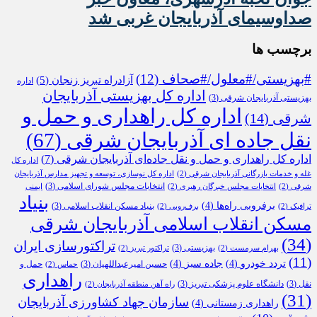
صداوسیمای آذربایجان غربی شد
برچسب ها
#بهزیستی/#معلول/#صحاف
(12)
آزادراه تبریز زنجان
(5)
اداره
اداره کل بهزیستی آذربایجان
بهزیستی آذربایجان شرقی
(3)
اداره کل راهداری و حمل و
شرقی
(14)
نقل جاده ای آذربایجان شرقی
(67)
اداره کل راهداری و حمل و نقل جاده‌ای آذربایجان شرقی
(7)
اداره کل
غله و خدمات بازرگانی آذربایجان شرقی
(2)
اداره کل نوسازی، توسعه و تجهیز مدارس آذربایجان
انتخابات مجلس شورای اسلامی
(3)
شرقی
(2)
انتخابات مجلس خبرگان رهبری
(2)
ایمنی
بنیاد
برفروبی راه‌ها
(4)
بنیاد مسکن انقلاب اسلامی
(3)
ترافیک
(2)
برف‌روبی
(2)
مسکن انقلاب اسلامی آذربایجان شرقی
(34)
تراکتورسازی ایران
بهزیستی
(3)
بهرام سرمست
(2)
تراکتور تبریز
(2)
(11)
تردد خودرو
(4)
جاده سبز
(4)
حسین امیرعبداللهیان
(3)
حمل و
حماس
(2)
راهداری
نقل
(3)
دانشگاه علوم پزشکی تبریز
(3)
راه آهن منطقه آذربایجان
(2)
(31)
سازمان جهاد کشاورزی آذربایجان
راهداری زمستانی
(4)