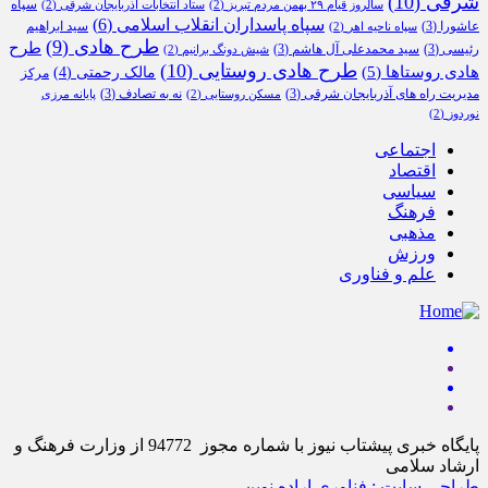
شرقی
(10)
سپاه
سالروز قیام ۲۹ بهمن مردم تبریز
(2)
ستاد انتخابات آذربایجان شرقی
(2)
سپاه پاسداران انقلاب اسلامی
(6)
عاشورا
(3)
سید ابراهیم
سپاه ناحیه اهر
(2)
طرح هادی
(9)
طرح
رئیسی
(3)
سید محمدعلی آل هاشم
(3)
شیش دونگ برانیم
(2)
طرح هادی روستایی
(10)
هادی روستاها
(5)
مالک رحمتی
(4)
مرکز
مدیریت راه های آذربایجان شرقی
(3)
نه به تصادف
(3)
مسکن روستایی
(2)
پایانه مرزی
نوردوز
(2)
اجتماعی
اقتصاد
سیاسی
فرهنگ
مذهبی
ورزش
علم و فناوری
پایگاه خبری پیشتاب نیوز با شماره مجوز 94772 از وزارت فرهنگ و
ارشاد سلامی
طراحی سایت : فناوری اراده نوین