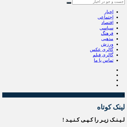
اخبار
اجتماعی
اقتصاد
سیاسی
فرهنگ
مذهبی
ورزش
گالری عکس
گالری فیلم
تماس با ما
×
لینک کوتاه
لـیـنـک زیـر را کـپـی کـنـیـد !