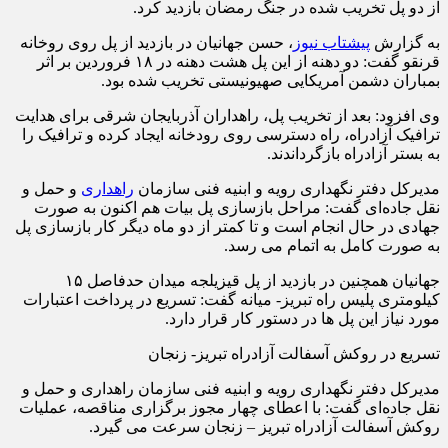
از دو‌ پل تخریب شده در جنگ رمضان بازدید کرد.
به گزارش
پیشتاب نیوز
، حسن جهانیان در بازدید از پل روی روخانه
قرنقو گفت: دو‌ دهنه از این پل هشت دهنه در ۱۸‌ فروردین بر اثر
بمباران دشمن آمریکایی صهیونیستی تخریب شده بود.
وی افزود: بعد از تخریب پل، راهداران آذربایجان شرقی برای هدایت
ترافیک آزادراه، راه دسترسی روی رودخانه ایجاد کرده و ترافیک را
به بستر آزادراه بازگرداندند.
مدیرکل دفتر نگهداری رویه و ابنیه فنی سازمان
راهداری
و حمل و
نقل جاده‌ای گفت: مراحل بازسازی پل بیات هم اکنون به صورت
جهادی در حال انجام است و تا کمتر از دو ماه دیگر کار بازسازی پل
به صورت کامل به اتمام می رسد.
جهانیان همچنین در بازدید از پل قیزیلجه میدان حدفاصل ۱۵
کیلومتری پلیس راه تبریز- میانه گفت: تسریع در پرداخت اعتبارات
مورد نیاز این پل ها در دستور کار قرار دارد.
تسریع در روکش آسفالت آزادراه تبریز- زنجان
مدیرکل دفتر نگهداری رویه و ابنیه فنی سازمان راهداری و حمل و
نقل جاده‌ای گفت: با اعطای چهار مجوز برگزاری مناقصه، عملیات
روکش آسفالت آزادراه تبریز – زنجان سرعت می گیرد.