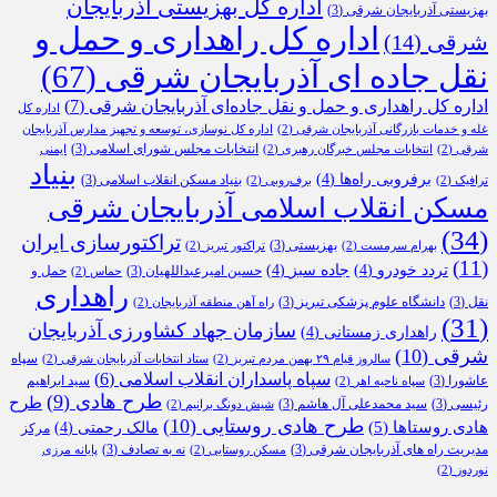
اداره کل بهزیستی آذربایجان
بهزیستی آذربایجان شرقی
(3)
اداره کل راهداری و حمل و
شرقی
(14)
نقل جاده ای آذربایجان شرقی
(67)
اداره کل راهداری و حمل و نقل جاده‌ای آذربایجان شرقی
(7)
اداره کل
غله و خدمات بازرگانی آذربایجان شرقی
(2)
اداره کل نوسازی، توسعه و تجهیز مدارس آذربایجان
انتخابات مجلس شورای اسلامی
(3)
شرقی
(2)
انتخابات مجلس خبرگان رهبری
(2)
ایمنی
بنیاد
برفروبی راه‌ها
(4)
بنیاد مسکن انقلاب اسلامی
(3)
ترافیک
(2)
برف‌روبی
(2)
مسکن انقلاب اسلامی آذربایجان شرقی
(34)
تراکتورسازی ایران
بهزیستی
(3)
بهرام سرمست
(2)
تراکتور تبریز
(2)
(11)
تردد خودرو
(4)
جاده سبز
(4)
حسین امیرعبداللهیان
(3)
حمل و
حماس
(2)
راهداری
نقل
(3)
دانشگاه علوم پزشکی تبریز
(3)
راه آهن منطقه آذربایجان
(2)
(31)
سازمان جهاد کشاورزی آذربایجان
راهداری زمستانی
(4)
شرقی
(10)
سپاه
سالروز قیام ۲۹ بهمن مردم تبریز
(2)
ستاد انتخابات آذربایجان شرقی
(2)
سپاه پاسداران انقلاب اسلامی
(6)
عاشورا
(3)
سید ابراهیم
سپاه ناحیه اهر
(2)
طرح هادی
(9)
طرح
رئیسی
(3)
سید محمدعلی آل هاشم
(3)
شیش دونگ برانیم
(2)
طرح هادی روستایی
(10)
هادی روستاها
(5)
مالک رحمتی
(4)
مرکز
مدیریت راه های آذربایجان شرقی
(3)
نه به تصادف
(3)
مسکن روستایی
(2)
پایانه مرزی
نوردوز
(2)