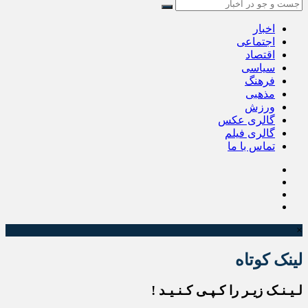
اخبار
اجتماعی
اقتصاد
سیاسی
فرهنگ
مذهبی
ورزش
گالری عکس
گالری فیلم
تماس با ما
×
لینک کوتاه
لـیـنـک زیـر را کـپـی کـنـیـد !