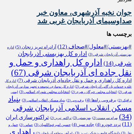
جوان نخبه آذرشهری، معاون خبر
صداوسیمای آذربایجان غربی شد
برچسب ها
#بهزیستی/#معلول/#صحاف
(12)
آزادراه تبریز زنجان
(5)
اداره
اداره کل بهزیستی آذربایجان
بهزیستی آذربایجان شرقی
(3)
اداره کل راهداری و حمل و
شرقی
(14)
نقل جاده ای آذربایجان شرقی
(67)
اداره کل راهداری و حمل و نقل جاده‌ای آذربایجان شرقی
(7)
اداره کل
غله و خدمات بازرگانی آذربایجان شرقی
(2)
اداره کل نوسازی، توسعه و تجهیز مدارس آذربایجان
انتخابات مجلس شورای اسلامی
(3)
شرقی
(2)
انتخابات مجلس خبرگان رهبری
(2)
ایمنی
بنیاد
برفروبی راه‌ها
(4)
بنیاد مسکن انقلاب اسلامی
(3)
ترافیک
(2)
برف‌روبی
(2)
مسکن انقلاب اسلامی آذربایجان شرقی
(34)
تراکتورسازی ایران
بهزیستی
(3)
بهرام سرمست
(2)
تراکتور تبریز
(2)
(11)
تردد خودرو
(4)
جاده سبز
(4)
حسین امیرعبداللهیان
(3)
حمل و
حماس
(2)
راهداری
نقل
(3)
دانشگاه علوم پزشکی تبریز
(3)
راه آهن منطقه آذربایجان
(2)