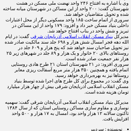
وی با اشاره به افتتاح ۲۴۶ واحد نهضت ملی مسکن در هشت
شهرستان گفت: ۲۰۰ واحد از این مساکن در شهرستان میانه ساخته
شده و تحویل متقاضیان خواهد شد.
سروری از اتمام ساخت ۱۸۵ واحد مسکونی دیگر از محل اعتبارات
داخلی بنیاد مسکن خبر داد و افزود: ۱۷۹ واحد از این مساکن در
تبریز و شش واحد در بناب افتتاح خواهد شد.
مدیرکل
بنیاد مسکن انقلاب اسلامی‌ آذربایجان شرقی
گفت: در ایام
الله دهه فجر امسال شش هزار و ۶۹۸ جلد سند مالکیت صادر شده
نیز تحویل صاحبان سند خواهد شد که پنج هزار و ۶۰۹ جلد در
روستاهای بالای ۲۰ خانوار و یک هزار و ۸۹ جلد در شهرهای زیر ۲۵
هزار نفر جمعیت صادر شده است.
سروری افزود: در ۲۱ شهرستان استان ۲۱ طرح هادی روستایی
اتمام یافته و همچنین ۳۵۰ هزار متر مربع آسفالت ریزی معابر
روستاها نیز به بهره‌برداری خواهد رسید.
وی گفت: در مجموع برای کل طرح های اجرا شده توسط بنیاد
مسکن انقلاب اسلامی آذربایجان شرقی بیش از چهار هزار میلیارد
تومان هزینه شده است.
مدیرکل بنیاد مسکن انقلاب اسلامی آذربایجان شرقی گفت: سهمیه
نوسازی و مقاوم سازی مساکن روستایی استان که از سال ۱۳۸۴
تاکنون سالانه ۱۲ هزار واحد بود، امسال به ۱۷ هزار و ۵۰۰ واحد
افزایش یافت.
نویسنده :
سردبیر