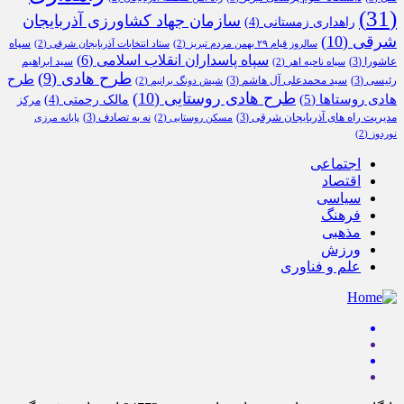
(31)
سازمان جهاد کشاورزی آذربایجان
راهداری زمستانی
(4)
شرقی
(10)
سپاه
سالروز قیام ۲۹ بهمن مردم تبریز
(2)
ستاد انتخابات آذربایجان شرقی
(2)
سپاه پاسداران انقلاب اسلامی
(6)
عاشورا
(3)
سید ابراهیم
سپاه ناحیه اهر
(2)
طرح هادی
(9)
طرح
رئیسی
(3)
سید محمدعلی آل هاشم
(3)
شیش دونگ برانیم
(2)
طرح هادی روستایی
(10)
هادی روستاها
(5)
مالک رحمتی
(4)
مرکز
مدیریت راه های آذربایجان شرقی
(3)
نه به تصادف
(3)
مسکن روستایی
(2)
پایانه مرزی
نوردوز
(2)
اجتماعی
اقتصاد
سیاسی
فرهنگ
مذهبی
ورزش
علم و فناوری