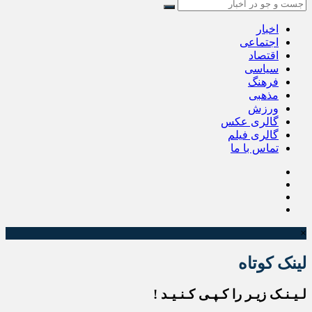
اخبار
اجتماعی
اقتصاد
سیاسی
فرهنگ
مذهبی
ورزش
گالری عکس
گالری فیلم
تماس با ما
×
لینک کوتاه
لـیـنـک زیـر را کـپـی کـنـیـد !