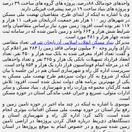
واحدهای خودمالک ۸۸درصد، پروژه های گروه های ساخت ۳۹ درصد
و پروژه های بنیاد ساخت ۱۹ درصد پیشرفت فیزیکی دارند.
وی با اشاره به اینکه از ابتدای طرح، متقاضیان نهضت ملی مسکن
در شهرهای زیر ۱۰۰ هزار نفر جمعیت آذربایجان شرقی، ۱۱ هزار و
۱۱۷ نفر بوده است افزود: زمین مورد نیاز براساس متقاضیان واجد
شرایط شش هزار و ۶۶۴ واحد و زمین تامین شده که در سامانه ثبت
شده، چهار هزار و ۴۸۱ مورد است.
مدیرکل
بنیاد مسکن انقلاب اسلامی آذربایجان شرقی
تعداد متقاضی
دارای واریز وجه ۴۰ میلیون تومانی فاقد زمین را ۲۸۴ نفر اعلام کرد
و گفت: تعداد افراد معرفی شده به بانک سه هزار و ۴۵۰ نفر، تعداد
انعقاد قرارداد تسهیلات بانکی یک هزار و ۳۶۵ نفر و تعداد واحدهایی
که در مرحله اتمام فونداسیون قرار دارد یک هزار و ۸۵۴ واحد است.
سرپرست اداره کل راه و شهرسازی استان هم در این جلسه با بیان
اینکه از شروع به کار دولت سیزدهم طرح نهضت ملی مسکن به
یکی از مهم‌ترین برنامه های دولت تبدیل شده است، افزود: تلاش
همه کارکنان مجموعه وزارت راه و شهرسازی ، بنیاد مسکن و سایر
ادارات متولی، تسریع و جبران عقب ماندگی استان در حوزه مسکن
است.
موسوی با اشاره به اینکه در چند ماه اخیر در حوزه تامین زمین و
رفع نیاز استان در حوزه نهضت ملی مسکن اقدامات موثری انجام
شده است، تاکید کرد: اداره کل راه و شهرسازی استان و
دستگاه‌های ذی‌ربط درباره فعال کردن پروژه‌ها در اراضی تامین
زمین شده تسریع و در خصوص اتمام به موقع پروژه‌ها در استان
برنامه ریزی کرده اند.