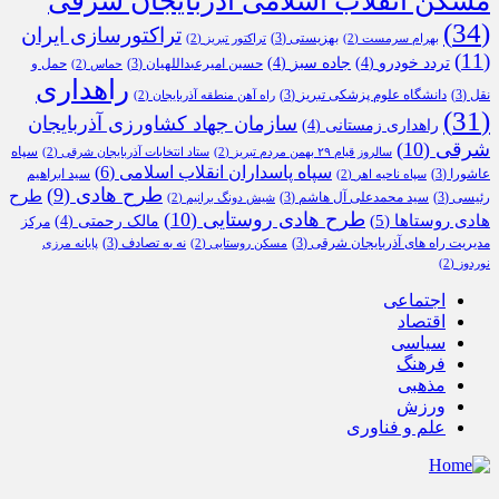
(34)
تراکتورسازی ایران
بهزیستی
(3)
بهرام سرمست
(2)
تراکتور تبریز
(2)
(11)
تردد خودرو
(4)
جاده سبز
(4)
حسین امیرعبداللهیان
(3)
حمل و
حماس
(2)
راهداری
نقل
(3)
دانشگاه علوم پزشکی تبریز
(3)
راه آهن منطقه آذربایجان
(2)
(31)
سازمان جهاد کشاورزی آذربایجان
راهداری زمستانی
(4)
شرقی
(10)
سپاه
سالروز قیام ۲۹ بهمن مردم تبریز
(2)
ستاد انتخابات آذربایجان شرقی
(2)
سپاه پاسداران انقلاب اسلامی
(6)
عاشورا
(3)
سید ابراهیم
سپاه ناحیه اهر
(2)
طرح هادی
(9)
طرح
رئیسی
(3)
سید محمدعلی آل هاشم
(3)
شیش دونگ برانیم
(2)
طرح هادی روستایی
(10)
هادی روستاها
(5)
مالک رحمتی
(4)
مرکز
مدیریت راه های آذربایجان شرقی
(3)
نه به تصادف
(3)
مسکن روستایی
(2)
پایانه مرزی
نوردوز
(2)
اجتماعی
اقتصاد
سیاسی
فرهنگ
مذهبی
ورزش
علم و فناوری