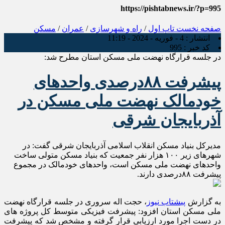
https://pishtabnews.ir/?p=995
صفحه نخست
تاپ اول
/
راه و شهرسازی
/
عمران
/
مسکن
انتشار :
4 - فوریه - 2024 - 11:19
کد خبر :
995
در جلسه قرارگاه نهضت ملی مسکن استان مطرح شد:
پیشرفت ۸۸درصدی واحد‌های
خودمالک نهضت ملی مسکن در
آذربایجان شرقی
مدیرکل بنیاد مسکن انقلاب اسلامی آذربایجان شرقی گفت: در
شهرهای زیر ۱۰۰ هزار نفر جمعیت که بنیاد مسکن متولی ساخت
واحد‌های نهضت ملی مسکن است، واحد‌های خودمالک در مجموع
پیشرفت ۸۸درصدی دارند.
به گزارش
پیشتاب نیوز
، حجت اله سروری در جلسه قرارگاه نهضت
ملی مسکن استان افزود: پیشرفت فیزیکی متوسط کل پروژه های
در دست اجرا مورد ارزیابی قرار گرفته و مشخص شد که پیشرفت