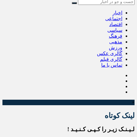
اخبار
اجتماعی
اقتصاد
سیاسی
فرهنگ
مذهبی
ورزش
گالری عکس
گالری فیلم
تماس با ما
×
لینک کوتاه
لـیـنـک زیـر را کـپـی کـنـیـد !