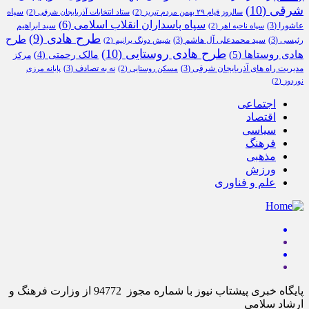
شرقی
(10)
سپاه
سالروز قیام ۲۹ بهمن مردم تبریز
(2)
ستاد انتخابات آذربایجان شرقی
(2)
سپاه پاسداران انقلاب اسلامی
(6)
عاشورا
(3)
سید ابراهیم
سپاه ناحیه اهر
(2)
طرح هادی
(9)
طرح
رئیسی
(3)
سید محمدعلی آل هاشم
(3)
شیش دونگ برانیم
(2)
طرح هادی روستایی
(10)
هادی روستاها
(5)
مالک رحمتی
(4)
مرکز
مدیریت راه های آذربایجان شرقی
(3)
نه به تصادف
(3)
مسکن روستایی
(2)
پایانه مرزی
نوردوز
(2)
اجتماعی
اقتصاد
سیاسی
فرهنگ
مذهبی
ورزش
علم و فناوری
پایگاه خبری پیشتاب نیوز با شماره مجوز 94772 از وزارت فرهنگ و
ارشاد سلامی