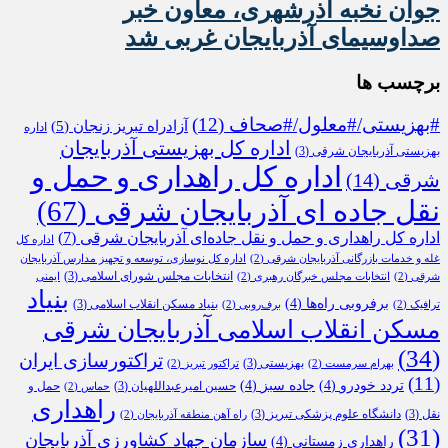
جوان نخبه آذرشهری، معاون خبر
صداوسیمای آذربایجان غربی شد
برچسب ها
#بهزیستی/#معلول/#صحاف
(12)
آزادراه تبریز زنجان
(5)
اداره
اداره کل بهزیستی آذربایجان
بهزیستی آذربایجان شرقی
(3)
اداره کل راهداری و حمل و
شرقی
(14)
نقل جاده ای آذربایجان شرقی
(67)
اداره کل راهداری و حمل و نقل جاده‌ای آذربایجان شرقی
(7)
اداره کل
غله و خدمات بازرگانی آذربایجان شرقی
(2)
اداره کل نوسازی، توسعه و تجهیز مدارس آذربایجان
انتخابات مجلس شورای اسلامی
(3)
شرقی
(2)
انتخابات مجلس خبرگان رهبری
(2)
ایمنی
بنیاد
برفروبی راه‌ها
(4)
بنیاد مسکن انقلاب اسلامی
(3)
ترافیک
(2)
برف‌روبی
(2)
مسکن انقلاب اسلامی آذربایجان شرقی
(34)
تراکتورسازی ایران
بهزیستی
(3)
بهرام سرمست
(2)
تراکتور تبریز
(2)
(11)
تردد خودرو
(4)
جاده سبز
(4)
حسین امیرعبداللهیان
(3)
حمل و
حماس
(2)
راهداری
نقل
(3)
دانشگاه علوم پزشکی تبریز
(3)
راه آهن منطقه آذربایجان
(2)
(31)
سازمان جهاد کشاورزی آذربایجان
راهداری زمستانی
(4)