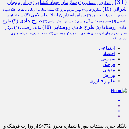
(31)
سازمان جهاد کشاورزی آذربایجان
راهداری زمستانی
(4)
شرقی
(10)
سپاه
سالروز قیام ۲۹ بهمن مردم تبریز
(2)
ستاد انتخابات آذربایجان شرقی
(2)
سپاه پاسداران انقلاب اسلامی
(6)
عاشورا
(3)
سید ابراهیم
سپاه ناحیه اهر
(2)
طرح هادی
(9)
طرح
رئیسی
(3)
سید محمدعلی آل هاشم
(3)
شیش دونگ برانیم
(2)
طرح هادی روستایی
(10)
هادی روستاها
(5)
مالک رحمتی
(4)
مرکز
مدیریت راه های آذربایجان شرقی
(3)
نه به تصادف
(3)
مسکن روستایی
(2)
پایانه مرزی
نوردوز
(2)
اجتماعی
اقتصاد
سیاسی
فرهنگ
مذهبی
ورزش
علم و فناوری
پایگاه خبری پیشتاب نیوز با شماره مجوز 94772 از وزارت فرهنگ و