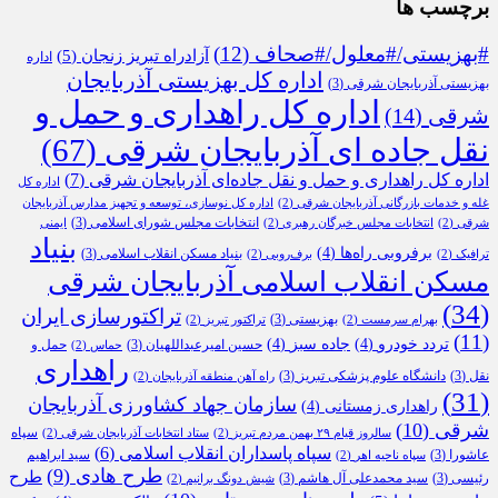
برچسب ها
#بهزیستی/#معلول/#صحاف
(12)
آزادراه تبریز زنجان
(5)
اداره
اداره کل بهزیستی آذربایجان
بهزیستی آذربایجان شرقی
(3)
اداره کل راهداری و حمل و
شرقی
(14)
نقل جاده ای آذربایجان شرقی
(67)
اداره کل راهداری و حمل و نقل جاده‌ای آذربایجان شرقی
(7)
اداره کل
غله و خدمات بازرگانی آذربایجان شرقی
(2)
اداره کل نوسازی، توسعه و تجهیز مدارس آذربایجان
انتخابات مجلس شورای اسلامی
(3)
شرقی
(2)
انتخابات مجلس خبرگان رهبری
(2)
ایمنی
بنیاد
برفروبی راه‌ها
(4)
بنیاد مسکن انقلاب اسلامی
(3)
ترافیک
(2)
برف‌روبی
(2)
مسکن انقلاب اسلامی آذربایجان شرقی
(34)
تراکتورسازی ایران
بهزیستی
(3)
بهرام سرمست
(2)
تراکتور تبریز
(2)
(11)
تردد خودرو
(4)
جاده سبز
(4)
حسین امیرعبداللهیان
(3)
حمل و
حماس
(2)
راهداری
نقل
(3)
دانشگاه علوم پزشکی تبریز
(3)
راه آهن منطقه آذربایجان
(2)
(31)
سازمان جهاد کشاورزی آذربایجان
راهداری زمستانی
(4)
شرقی
(10)
سپاه
سالروز قیام ۲۹ بهمن مردم تبریز
(2)
ستاد انتخابات آذربایجان شرقی
(2)
سپاه پاسداران انقلاب اسلامی
(6)
عاشورا
(3)
سید ابراهیم
سپاه ناحیه اهر
(2)
طرح هادی
(9)
طرح
رئیسی
(3)
سید محمدعلی آل هاشم
(3)
شیش دونگ برانیم
(2)