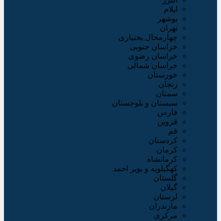
ایلام
بوشهر
تهران
چهارمحال بختیاری
خراسان جنوبی
خراسان رضوی
خراسان شمالی
خوزستان
زنجان
سمنان
سیستان و بلوچستان
فارس
قزوین
قم
کردستان
کرمان
کرمانشاه
کهگیلویه و بویر احمد
گلستان
گیلان
لرستان
مازندران
مرکزی