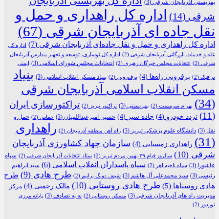
اداره کل بهزیستی آذربایجان
بهزیستی آذربایجان شرقی
(3)
اداره کل راهداری و حمل و
شرقی
(14)
نقل جاده ای آذربایجان شرقی
(67)
اداره کل راهداری و حمل و نقل جاده‌ای آذربایجان شرقی
(7)
اداره کل
غله و خدمات بازرگانی آذربایجان شرقی
(2)
اداره کل نوسازی، توسعه و تجهیز مدارس آذربایجان
انتخابات مجلس شورای اسلامی
(3)
شرقی
(2)
انتخابات مجلس خبرگان رهبری
(2)
ایمنی
بنیاد
برفروبی راه‌ها
(4)
بنیاد مسکن انقلاب اسلامی
(3)
ترافیک
(2)
برف‌روبی
(2)
مسکن انقلاب اسلامی آذربایجان شرقی
(34)
تراکتورسازی ایران
بهزیستی
(3)
بهرام سرمست
(2)
تراکتور تبریز
(2)
(11)
تردد خودرو
(4)
جاده سبز
(4)
حسین امیرعبداللهیان
(3)
حمل و
حماس
(2)
راهداری
نقل
(3)
دانشگاه علوم پزشکی تبریز
(3)
راه آهن منطقه آذربایجان
(2)
(31)
سازمان جهاد کشاورزی آذربایجان
راهداری زمستانی
(4)
شرقی
(10)
سپاه
سالروز قیام ۲۹ بهمن مردم تبریز
(2)
ستاد انتخابات آذربایجان شرقی
(2)
سپاه پاسداران انقلاب اسلامی
(6)
عاشورا
(3)
سید ابراهیم
سپاه ناحیه اهر
(2)
طرح هادی
(9)
طرح
رئیسی
(3)
سید محمدعلی آل هاشم
(3)
شیش دونگ برانیم
(2)
طرح هادی روستایی
(10)
هادی روستاها
(5)
مالک رحمتی
(4)
مرکز
مدیریت راه های آذربایجان شرقی
(3)
نه به تصادف
(3)
مسکن روستایی
(2)
پایانه مرزی
نوردوز
(2)