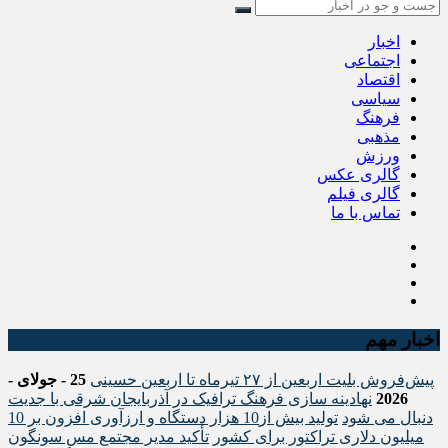
اخبار
اجتماعی
اقتصاد
سیاسی
فرهنگ
مذهبی
ورزش
گالری عکس
گالری فیلم
تماس با ما
اخبار مهم
پیش‌فروش بلیت اربعین از ۲۷ تیرماه تا اربعین حسینی
25 - جولای -
2026
نهادینه سازی فرهنگ ترافیک در آذربایجان شرقی با جدیت
دنبال می شود
تولید بیش از10 هزار دستگاه و ارزآوری افزون بر 10
میلیون دلاری تراکتور برای کشور
تأکید مدیر مجتمع مس سونگون