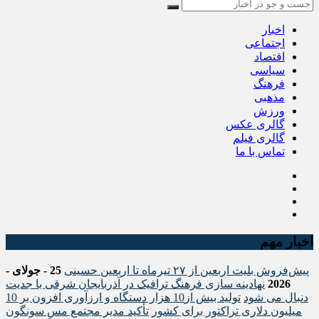
اخبار
اجتماعی
اقتصاد
سیاسی
فرهنگ
مذهبی
ورزش
گالری عکس
گالری فیلم
تماس با ما
اخبار مهم
پیش‌فروش بلیت اربعین از ۲۷ تیرماه تا اربعین حسینی
25 - جولای -
2026
نهادینه سازی فرهنگ ترافیک در آذربایجان شرقی با جدیت
دنبال می شود
تولید بیش از10 هزار دستگاه و ارزآوری افزون بر 10
میلیون دلاری تراکتور برای کشور
تأکید مدیر مجتمع مس سونگون