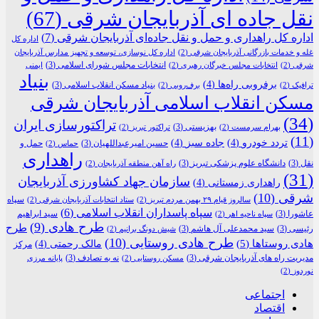
نقل جاده ای آذربایجان شرقی
(67)
اداره کل راهداری و حمل و نقل جاده‌ای آذربایجان شرقی
(7)
اداره کل
غله و خدمات بازرگانی آذربایجان شرقی
(2)
اداره کل نوسازی، توسعه و تجهیز مدارس آذربایجان
انتخابات مجلس شورای اسلامی
(3)
شرقی
(2)
انتخابات مجلس خبرگان رهبری
(2)
ایمنی
بنیاد
برفروبی راه‌ها
(4)
بنیاد مسکن انقلاب اسلامی
(3)
ترافیک
(2)
برف‌روبی
(2)
مسکن انقلاب اسلامی آذربایجان شرقی
(34)
تراکتورسازی ایران
بهزیستی
(3)
بهرام سرمست
(2)
تراکتور تبریز
(2)
(11)
تردد خودرو
(4)
جاده سبز
(4)
حسین امیرعبداللهیان
(3)
حمل و
حماس
(2)
راهداری
نقل
(3)
دانشگاه علوم پزشکی تبریز
(3)
راه آهن منطقه آذربایجان
(2)
(31)
سازمان جهاد کشاورزی آذربایجان
راهداری زمستانی
(4)
شرقی
(10)
سپاه
سالروز قیام ۲۹ بهمن مردم تبریز
(2)
ستاد انتخابات آذربایجان شرقی
(2)
سپاه پاسداران انقلاب اسلامی
(6)
عاشورا
(3)
سید ابراهیم
سپاه ناحیه اهر
(2)
طرح هادی
(9)
طرح
رئیسی
(3)
سید محمدعلی آل هاشم
(3)
شیش دونگ برانیم
(2)
طرح هادی روستایی
(10)
هادی روستاها
(5)
مالک رحمتی
(4)
مرکز
مدیریت راه های آذربایجان شرقی
(3)
نه به تصادف
(3)
مسکن روستایی
(2)
پایانه مرزی
نوردوز
(2)
اجتماعی
اقتصاد