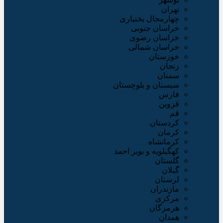
تهران
چهارمحال بختیاری
خراسان جنوبی
خراسان رضوی
خراسان شمالی
خوزستان
زنجان
سمنان
سیستان و بلوچستان
فارس
قزوین
قم
کردستان
کرمان
کرمانشاه
کهگیلویه و بویر احمد
گلستان
گیلان
لرستان
مازندران
مرکزی
هرمزگان
همدان