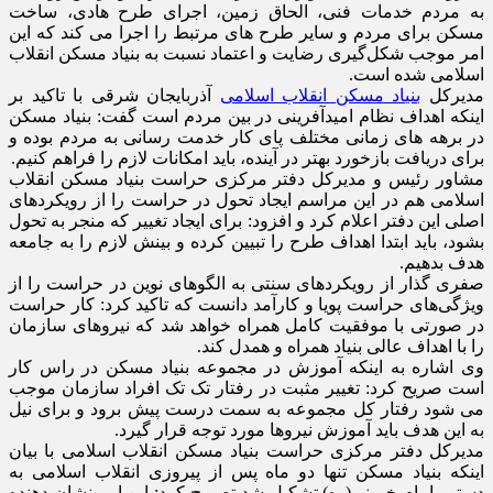
به مردم خدمات فنی، الحاق زمین، اجرای طرح هادی، ساخت
مسکن برای مردم و سایر طرح های مرتبط را اجرا می کند که این
امر موجب شکل‌گیری رضایت و اعتماد نسبت به بنیاد مسکن انقلاب
اسلامی شده است.
مدیرکل
بنیاد مسکن انقلاب اسلامی
آذربایجان شرقی با تاکید بر
اینکه اهداف نظام امیدآفرینی در بین مردم است گفت: بنیاد مسکن
در برهه های زمانی مختلف پای کار خدمت رسانی به مردم بوده و
برای دریافت بازخورد بهتر در آینده، باید امکانات لازم را فراهم کنیم.
مشاور رئیس و مدیرکل دفتر مرکزی حراست بنیاد مسکن انقلاب
اسلامی هم در این مراسم ایجاد تحول در حراست را از رویکردهای
اصلی این دفتر اعلام کرد و افزود: برای ایجاد تغییر که منجر به تحول
بشود، باید ابتدا اهداف طرح را تبیین کرده و بینش لازم را به جامعه
هدف بدهیم.
صفری گذار از رویکردهای سنتی به الگوهای نوین در حراست را از
ویژگی‌های حراست پویا و کارآمد دانست که تاکید کرد: کار حراست
در صورتی با موفقیت کامل همراه خواهد شد که نیروهای سازمان
را با اهداف عالی بنیاد همراه و همدل کند.
وی اشاره به اینکه آموزش در مجموعه بنیاد مسکن در راس کار
است صریح کرد: تغییر مثبت در رفتار تک تک افراد سازمان موجب
می شود رفتار کل مجموعه به سمت درست پیش برود و برای نیل
به این هدف باید آموزش نیروها مورد توجه قرار گیرد.
مدیرکل دفتر مرکزی حراست بنیاد مسکن انقلاب اسلامی با بیان
اینکه بنیاد مسکن تنها دو ماه پس از پیروزی انقلاب اسلامی به
دستور امام خمینی(ره) تشکیل شد تصریح کرد: این امر نشان دهنده