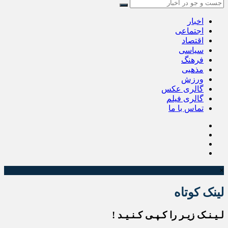
اخبار
اجتماعی
اقتصاد
سیاسی
فرهنگ
مذهبی
ورزش
گالری عکس
گالری فیلم
تماس با ما
×
لینک کوتاه
لـیـنـک زیـر را کـپـی کـنـیـد !