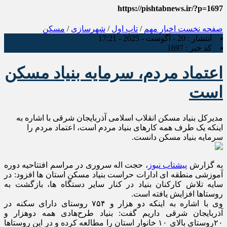
https://pishtabnews.ir/?p=1697
صفحه نخست
اخبار مهم
/
تاپ اول
/
شهرسازی
/
مسکن
انتشار :
20 - آگوست - 2025 - 17:21
کد خبر :
1697
اعتماد مردم، سرمایه بنیاد مسکن
است
مدیرکل بنیاد مسکن انقلاب اسلامی آذربایجان شرقی با اشاره به
اینکه یک طرف همه کارهای بنیاد مردم است، اعتماد مردم را
سرمایه بنیاد مسکن دانست.
به گزارش
پیشتاب نیوز
، حجت اله سروری در مراسم افتتاحیه دوره
آموزشی منطقه ای ادارات حراست بنیاد مسکن استان ها افزود: در
سایه تلاش کارکنان بنیاد در کنار سایر دستگاه ها، بازگشت به
روستاها افزایش یافته است.
وی با اشاره به اینکه دو هزار و ۷۵۴ روستای دارای سکنه در
آذربایجان شرقی داریم گفت: بنیاد طرح‌هادی همه دو‌هزار و
۲۰‌روستای بالای ۱۰ خانوار استان را مطالعه کرده و در این روستاها