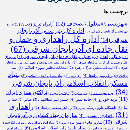
برچسب ها
#بهزیستی/#معلول/#صحاف
(12)
آزادراه تبریز زنجان
(5)
اداره
اداره کل بهزیستی آذربایجان
بهزیستی آذربایجان شرقی
(3)
اداره کل راهداری و حمل و
شرقی
(14)
نقل جاده ای آذربایجان شرقی
(67)
اداره کل راهداری و حمل و نقل جاده‌ای آذربایجان شرقی
(7)
اداره کل
غله و خدمات بازرگانی آذربایجان شرقی
(2)
اداره کل نوسازی، توسعه و تجهیز مدارس آذربایجان
انتخابات مجلس شورای اسلامی
(3)
شرقی
(2)
انتخابات مجلس خبرگان رهبری
(2)
ایمنی
بنیاد
برفروبی راه‌ها
(4)
بنیاد مسکن انقلاب اسلامی
(3)
ترافیک
(2)
برف‌روبی
(2)
مسکن انقلاب اسلامی آذربایجان شرقی
(34)
تراکتورسازی ایران
بهزیستی
(3)
بهرام سرمست
(2)
تراکتور تبریز
(2)
(11)
تردد خودرو
(4)
جاده سبز
(4)
حسین امیرعبداللهیان
(3)
حمل و
حماس
(2)
راهداری
نقل
(3)
دانشگاه علوم پزشکی تبریز
(3)
راه آهن منطقه آذربایجان
(2)
(31)
سازمان جهاد کشاورزی آذربایجان
راهداری زمستانی
(4)
شرقی
(10)
سپاه
سالروز قیام ۲۹ بهمن مردم تبریز
(2)
ستاد انتخابات آذربایجان شرقی
(2)
سپاه پاسداران انقلاب اسلامی
(6)
عاشورا
(3)
سید ابراهیم
سپاه ناحیه اهر
(2)