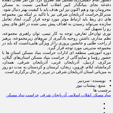
دغدغه بجای بنیانگذار کبیر انقلاب اسلامی نسبت به مسکن
محرومان بود و هم اکنون نیز این هدف باید با کیفیت بهتر دنبال شود.
مدیرکل‌حراست آذربایجان شرقی نیز با تاکید بر اینکه بین‌ مجموعه
های ذی ربط باید ارتباط موثر مورد توجه قرار گیرد، ایجاد تعامل
سازنده می‌تواند رسیدن به اهداف پیش بینی شده در افق های پیش
رو را تسهیل کند.
نوری توان‌حل‌ تعارض، توجه به کار تیمی، توان راهبری مجموعه،
نظم مداری، داشتن روحیه یادگیری از نیروهای زیرمجموعه، پرهیز
از راحت طلبی و جانشین پروری را از ویژگی هایی‌دانست که باید در
مجموعه مدیریتی مورد توجه قرار گیرد.
دوره آموزشی منطقه ای ادارات حراست بنیاد مسکن استان ها با
حضور رؤسا و نمایندگانی از حراست بنیاد مسکن استان‌های گیلان،
مرکزی، اردبیل، آذربایجان غربی، آذربایجان شرقی، همدان،
کرمانشاه، ایلام، قزوین، زنجان، لرستان و کردستان به مدت دو روز
به میزبانی استان آذربایجان شرقی در تبریز در حال برگزاری است.
نویسنده :
سردبیر
منبع :
پیشتاب نیوز
برچسب ها
بنیاد مسکن انقلاب اسلامی آذربایجان شرقی
حراست بنیاد مسکن