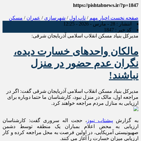
https://pishtabnews.ir/?p=1847
صفحه نخست
اخبار مهم
/
تاپ اول
/
شهرسازی
/
عمران
/
مسکن
انتشار :
28 - مارس - 2026 - 12:25
کد خبر :
1847
مدیرکل بنیاد مسکن انقلاب اسلامی آذربایجان شرقی:
مالکان واحد‌های خسارت دیده،
نگران عدم حضور در منزل
نباشند!
مدیرکل بنیاد مسکن انقلاب اسلامی آذربایجان شرقی گفت: اگر در
مراجعه اول، مالک در منزل نبود، کارشناسان ما حتما دوباره برای
ارزیابی به منازل مردم مراجعه خواهند کرد.
به گزارش
پیشتاب نیوز
، حجت اله سروری گفت: کارشناسان
ارزیابی به محض اعلام بمباران یک منطقه توسط دشمن
صهیونیستی آمریکایی، در اولین فرصت به محل مراجعه کرده و کار
ارزیابی میزان خسارت را آغاز می کنند.