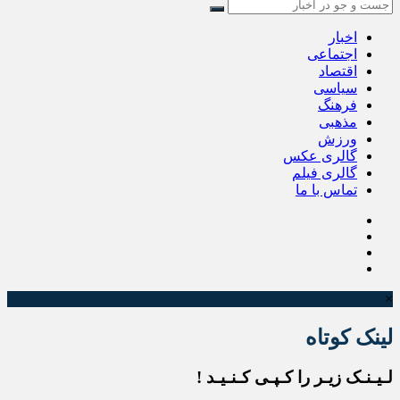
اخبار
اجتماعی
اقتصاد
سیاسی
فرهنگ
مذهبی
ورزش
گالری عکس
گالری فیلم
تماس با ما
×
لینک کوتاه
لـیـنـک زیـر را کـپـی کـنـیـد !