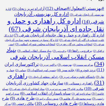
#بهزیستی/#معلول/#صحاف
(12)
آزادراه تبریز زنجان
(5)
اداره
اداره کل بهزیستی آذربایجان
بهزیستی آذربایجان شرقی
(3)
اداره کل راهداری و حمل و
شرقی
(14)
نقل جاده ای آذربایجان شرقی
(67)
اداره کل راهداری و حمل و نقل جاده‌ای آذربایجان شرقی
(7)
اداره کل
غله و خدمات بازرگانی آذربایجان شرقی
(2)
اداره کل نوسازی، توسعه و تجهیز مدارس آذربایجان
انتخابات مجلس شورای اسلامی
(3)
شرقی
(2)
انتخابات مجلس خبرگان رهبری
(2)
ایمنی
بنیاد
برفروبی راه‌ها
(4)
بنیاد مسکن انقلاب اسلامی
(3)
ترافیک
(2)
برف‌روبی
(2)
مسکن انقلاب اسلامی آذربایجان شرقی
(34)
تراکتورسازی ایران
بهزیستی
(3)
بهرام سرمست
(2)
تراکتور تبریز
(2)
(11)
تردد خودرو
(4)
جاده سبز
(4)
حسین امیرعبداللهیان
(3)
حمل و
حماس
(2)
راهداری
نقل
(3)
دانشگاه علوم پزشکی تبریز
(3)
راه آهن منطقه آذربایجان
(2)
(31)
سازمان جهاد کشاورزی آذربایجان
راهداری زمستانی
(4)
شرقی
(10)
سپاه
سالروز قیام ۲۹ بهمن مردم تبریز
(2)
ستاد انتخابات آذربایجان شرقی
(2)
سپاه پاسداران انقلاب اسلامی
(6)
عاشورا
(3)
سید ابراهیم
سپاه ناحیه اهر
(2)
طرح هادی
(9)
طرح
رئیسی
(3)
سید محمدعلی آل هاشم
(3)
شیش دونگ برانیم
(2)
طرح هادی روستایی
(10)
هادی روستاها
(5)
مالک رحمتی
(4)
مرکز